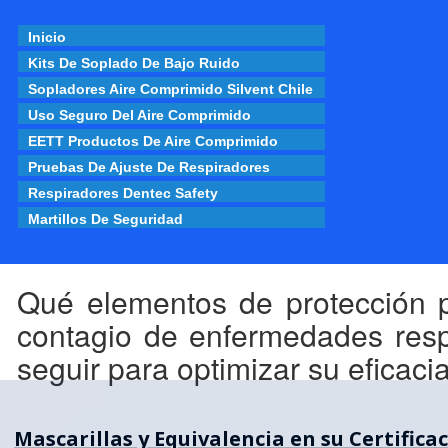
Inicio
Kits De Soplado De Bajo Ruido
Sopladores Aire Comprimido Silvent Chile
Uso Seguro Del Aire Comprimido
EETT Productos De Aire Comprimido
Pruebas De Ajuste De Respiradores
Respiradores Dentec Safety
Martillos De Seguridad
Qué elementos de protección p
contagio de enfermedades resp
seguir para optimizar su eficacia
Mascarillas y Equivalencia en su Certifica