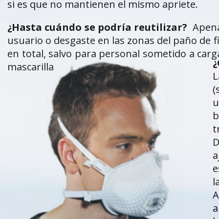
si es que no mantienen el mismo apriete.
¿Hasta cuándo se podría reutilizar?
Apenas
usuario o desgaste en las zonas del paño de fi
en total, salvo para personal sometido a carga
¿
mascarilla
L
(
u
b
t
D
a
e
l
A
a