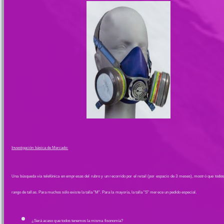
Investigación básica de Mercado:
Una búsqueda vía telefónica en empresas del rubro y un recorrido por el retail (por espacio de 3 meses), mostró que todos
rango de tallas. Para muchos sólo existe la talla "M". Para la mayoría, la talla "S" merece un pedido especial.
¿Será acaso que todos tenemos la misma fisonomía?