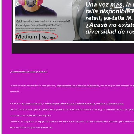
¿Cómo se soluciona este problema?
La selección del respirador de cada persona,
especialmente las máscaras reutilizables,
que se ocupan para protegerse de 
precisión.
Para hacer
una buena selección
, se
debe disponer de máscaras de distintas marcas, modelos y diferentes tallas.
Ojo: Si con una misma persona, efectuamos pruebas con máscaras de distintas marcas, y de una misma talla, por ejemplo
a una que a otra trabajadora o trabajador.
En efecto, si ocupamos un equipo de medición de ajuste como Quantifit, de alta sensibilidad y precisión, podremos v
tener resultados de ajuste fuera de norma.