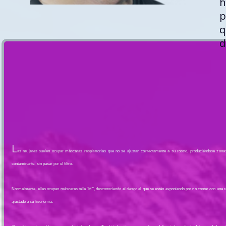
h
p
q
d
L
as mujeres suelen ocupar máscaras respiratorias que no se ajustan correctamente a su rostro, produciéndose zonas
contaminante, sin pasar por el filtro.
Normalmente, ellas ocupan máscaras talla "M", desconociendo el riesgo al que se están exponiendo por no contar con una 
ajustado a su fisonomía.